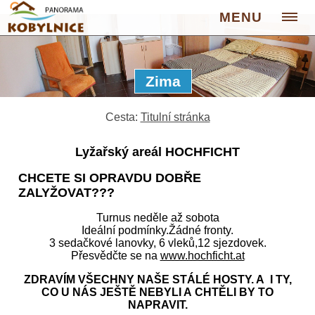
MENU
Zima
Cesta:
Titulní stránka
Lyžařský areál HOCHFICHT
CHCETE SI OPRAVDU DOBŘE
ZALYŽOVAT???
Turnus neděle až sobota
Ideální podmínky.Žádné fronty.
3 sedačkové lanovky, 6 vleků,12 sjezdovek.
Přesvědčte se na
www.hochficht.at
ZDRAVÍM VŠECHNY NAŠE STÁLÉ HOSTY. A I TY,
CO U NÁS JEŠTĚ NEBYLI A CHTĚLI BY TO
NAPRAVIT.