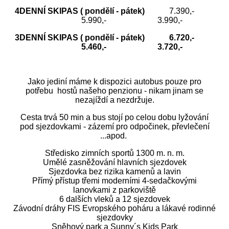
4DENNÍ SKIPAS
( pondělí - pátek)
7.390,-
5.990,- 3.990,-
3DENNÍ SKIPAS ( pondělí - pátek) 6.720,-
5.460,- 3.720,-
Jako jediní máme k dispozici autobus pouze pro
potřebu hostů našeho penzionu - nikam jinam se
nezajíždí a nezdržuje.
Cesta trvá 50 min a bus stojí po celou dobu lyžování
pod sjezdovkami - zázemí pro odpočinek, převlečení
...apod.
Středisko zimních sportů 1300 m. n. m.
Umělé zasněžování hlavních sjezdovek
Sjezdovka bez rizika kamenů a lavin
Přímý přístup třemi moderními 4-sedačkovými
lanovkami z parkoviště
6 dalších vleků a 12 sjezdovek
Závodní dráhy FIS Evropského poháru a lákavé rodinné
sjezdovky
Sněhový park a Sunny´s Kids Park