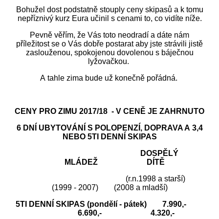
Bohužel dost podstatně stouply ceny skipasů a k tomu
nepříznivý kurz Eura učinil s cenami to, co vidíte níže.
Pevně věřím, že Vás toto neodradí a dáte nám
příležitost se o Vás dobře postarat aby jste strávili jistě
zaslouženou, spokojenou dovolenou s báječnou
lyžovačkou.
A tahle zima bude už konečně pořádná.
CENY PRO ZIMU 2017/18
- V CENĚ JE ZAHRNUTO
6 DNÍ UBYTOVÁNÍ S POLOPENZÍ, DOPRAVA A 3,4
NEBO 5TI DENNÍ SKIPAS
DOSPĚLÝ
MLÁDEŽ DÍTĚ
(r.n.1998 a starší)
(1999 - 2007) (2008 a mladší)
5TI DENNÍ SKIPAS (pondělí - pátek) 7.990,-
6.690,- 4.320,-